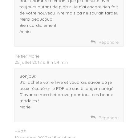
pour chambre d’enfant que je consulte avec
toujours autant de plaisir. Je n’ai encore rien fait
de votre nouveau livre mais ça ne saurait tarder.
Merci beaucoup
Bien cordialement
Annie
Répondre
Peltier Marie
25 juillet 2017 à 8 h 54 min
Bonjour,
J’ai acheté votre livre et voudrais savoir où je
peux récupérer le PDF du sac à langer corrigé.
D’avance merci et bravo pour tous ces beaux
modèles !
Marie
Répondre
HAGE
18 octobre 2017 à 15 h 44 min