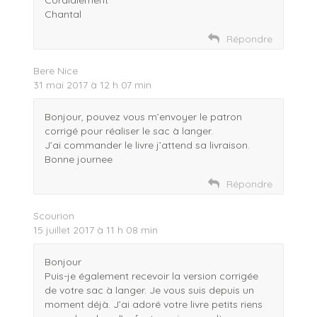
Cordialement
a
n
d
l
m
n
s
a
l
i
Chantal
s
u
n
e
(
u
n
s
f
o
n
e
u
e
u
Répondre
e
n
n
n
v
n
o
e
ê
r
o
u
n
t
e
Bere Nice
u
v
o
r
d
v
e
u
e
a
31 mai 2017 à 12 h 07 min
e
l
v
)
n
l
l
e
s
l
e
l
u
Bonjour, pouvez vous m’envoyer le patron
e
f
l
n
f
e
e
e
corrigé pour réaliser le sac à langer.
e
n
f
n
J’ai commander le livre j’attend sa livraison.
n
ê
e
o
ê
t
n
u
Bonne journee
t
r
ê
v
r
e
t
e
Répondre
e
)
r
l
)
e
l
)
e
f
Scourion
e
15 juillet 2017 à 11 h 08 min
n
ê
t
r
Bonjour
e
Puis-je également recevoir la version corrigée
)
de votre sac à langer. Je vous suis depuis un
moment déjà. J’ai adoré votre livre petits riens