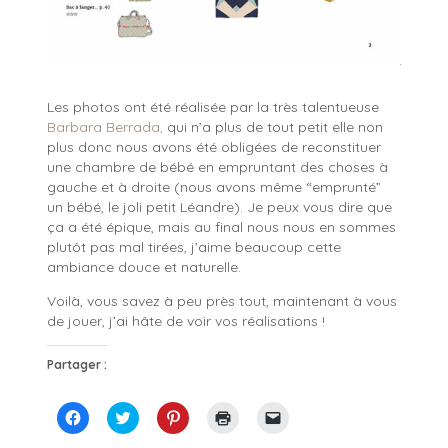
Les photos ont été réalisée par la très talentueuse
Barbara Berrada,
qui n’a plus de tout petit elle non
plus donc nous avons été obligées de reconstituer
une chambre de bébé en empruntant des choses à
gauche et à droite (nous avons même “emprunté”
un bébé, le joli petit Léandre). Je peux vous dire que
ça a été épique, mais au final nous nous en sommes
plutôt pas mal tirées, j’aime beaucoup cette
ambiance douce et naturelle.
Voilà, vous savez à peu près tout, maintenant à vous
de jouer, j’ai hâte de voir vos réalisations !
Partager :
C
C
C
C
C
l
l
l
l
l
i
i
i
i
i