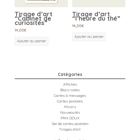
Tirage d’art
Tirage d’art
“Cabinet de
“l’heure du thé”
curiosités”
14,00
€
14,00
€
Ajouter au panier
Ajouter au panier
Catégories
Affiches
Blocs-notes
Cartes à messages
Cartes postales
Miroirs
Nouveautés
PRIX DOUX
Set de cartes postales
Tirages d'art