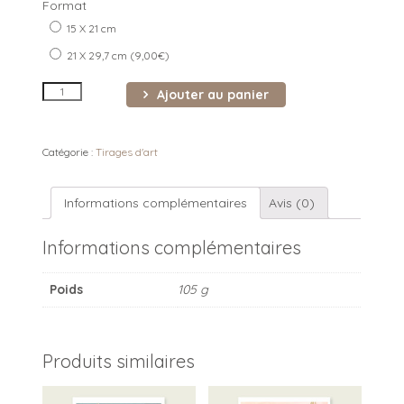
Format
15 X 21 cm
21 X 29,7 cm (
9,00
€
)
quantité
Ajouter au panier
de
Tirage
d'art
Catégorie :
Tirages d'art
"Protea"
Informations complémentaires
Avis (0)
Informations complémentaires
Poids
105 g
Produits similaires